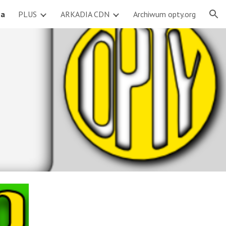
na
PLUS
ARKADIA CDN
Archiwum opty.org
ion