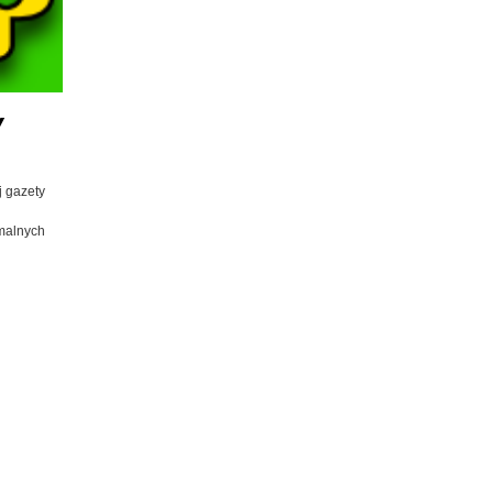
Y
j gazety
malnych